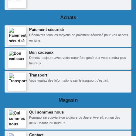
Achats
Paiement sécurisé
Découvrez tous les moyens de paiement sécurisé pour vos achats
en ligne.
Bon cadeaux
Donnez toujours avec votre cœur,être généreux vous rendra plus
heureux.
Transport
Vous voulez des informations sur le transport c'est ici.
Magasin
Qui sommes nous
Pourquoi se souvient-on toujours de Joe et Averell, et non des
deux Daltons du milieu ?
Contact