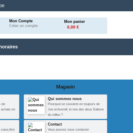
.be
Mon Compte
Mon panier
Créer un compte
0,00 €
horaires
Magasin
Qui sommes nous
s de
Pourquoi se souvient-on toujours de
 achats en
Joe et Averell, et non des deux Daltons
du milieu ?
Contact
 cœur,être
Vous pouvez nous contacter