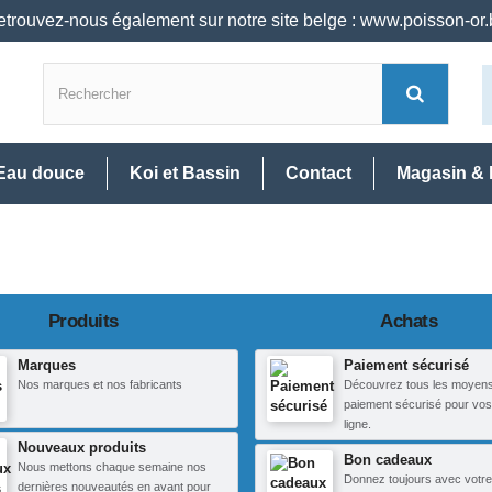
trouvez-nous également sur notre site belge : www.poisson-or
Eau douce
Koi et Bassin
Contact
Magasin & 
Produits
Achats
Marques
Paiement sécurisé
Nos marques et nos fabricants
Découvrez tous les moyen
paiement sécurisé pour vos
ligne.
Nouveaux produits
Bon cadeaux
Nous mettons chaque semaine nos
Donnez toujours avec votre
dernières nouveautés en avant pour