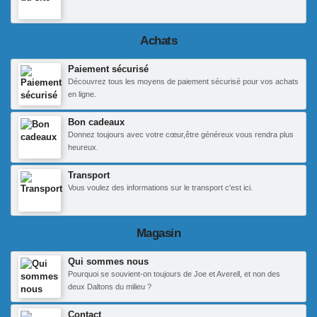
Achats
Paiement sécurisé
Découvrez tous les moyens de paiement sécurisé pour vos achats
en ligne.
Bon cadeaux
Donnez toujours avec votre cœur,être généreux vous rendra plus
heureux.
Transport
Vous voulez des informations sur le transport c'est ici.
Magasin
Qui sommes nous
Pourquoi se souvient-on toujours de Joe et Averell, et non des
deux Daltons du milieu ?
Contact