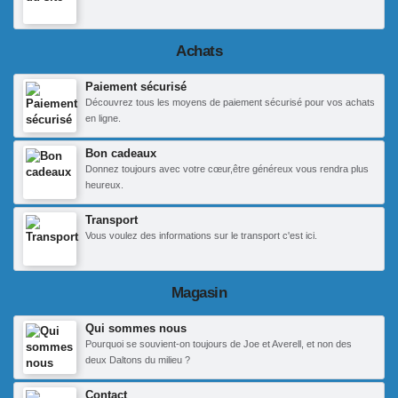
Achats
Paiement sécurisé
Découvrez tous les moyens de paiement sécurisé pour vos achats
en ligne.
Bon cadeaux
Donnez toujours avec votre cœur,être généreux vous rendra plus
heureux.
Transport
Vous voulez des informations sur le transport c'est ici.
Magasin
Qui sommes nous
Pourquoi se souvient-on toujours de Joe et Averell, et non des
deux Daltons du milieu ?
Contact