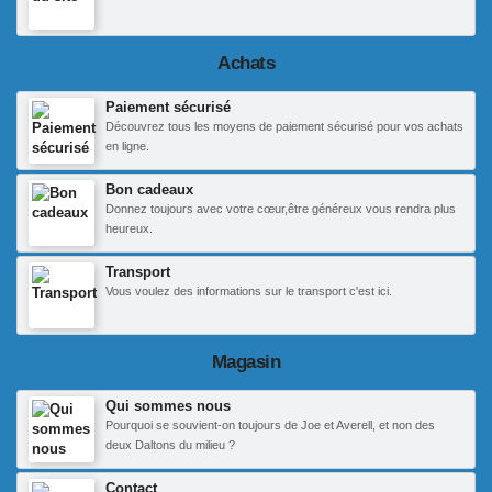
Achats
Paiement sécurisé
Découvrez tous les moyens de paiement sécurisé pour vos achats
en ligne.
Bon cadeaux
Donnez toujours avec votre cœur,être généreux vous rendra plus
heureux.
Transport
Vous voulez des informations sur le transport c'est ici.
Magasin
Qui sommes nous
Pourquoi se souvient-on toujours de Joe et Averell, et non des
deux Daltons du milieu ?
Contact