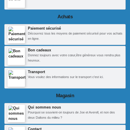
Achats
Paiement sécurisé
Découvrez tous les moyens de paiement sécurisé pour vos achats
en ligne.
Bon cadeaux
Donnez toujours avec votre cœur,être généreux vous rendra plus
heureux.
Transport
Vous voulez des informations sur le transport c'est ici.
Magasin
Qui sommes nous
Pourquoi se souvient-on toujours de Joe et Averell, et non des
deux Daltons du milieu ?
Contact