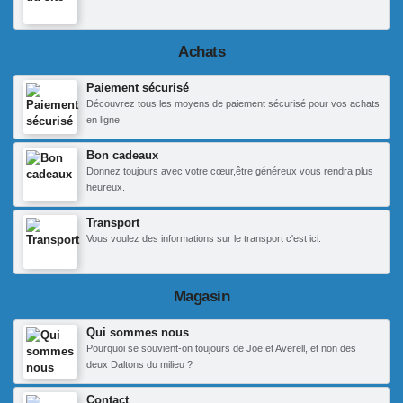
Achats
Paiement sécurisé
Découvrez tous les moyens de paiement sécurisé pour vos achats
en ligne.
Bon cadeaux
Donnez toujours avec votre cœur,être généreux vous rendra plus
heureux.
Transport
Vous voulez des informations sur le transport c'est ici.
Magasin
Qui sommes nous
Pourquoi se souvient-on toujours de Joe et Averell, et non des
deux Daltons du milieu ?
Contact