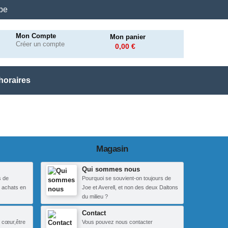
.be
Mon Compte
Mon panier
Créer un compte
0,00 €
horaires
Magasin
Qui sommes nous
s de
Pourquoi se souvient-on toujours de
 achats en
Joe et Averell, et non des deux Daltons
du milieu ?
Contact
 cœur,être
Vous pouvez nous contacter