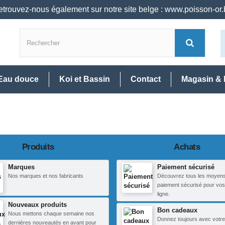
trouvez-nous également sur notre site belge : www.poisson-or
Eau douce
Koi et Bassin
Contact
Magasin & 
Produits
Achats
Marques
Paiement sécurisé
Nos marques et nos fabricants
Découvrez tous les moyen
paiement sécurisé pour vos
ligne.
Nouveaux produits
Bon cadeaux
Nous mettons chaque semaine nos
Donnez toujours avec votre
dernières nouveautés en avant pour