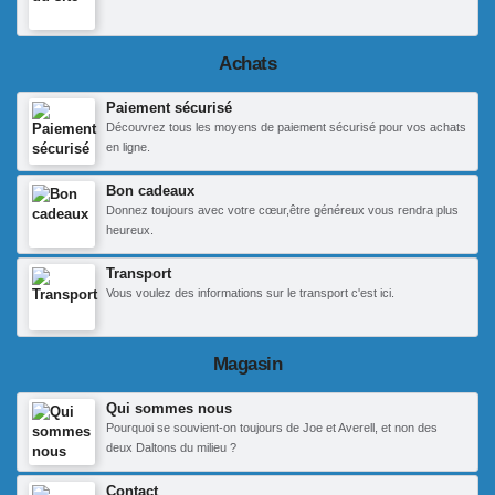
Achats
Paiement sécurisé
Découvrez tous les moyens de paiement sécurisé pour vos achats
en ligne.
Bon cadeaux
Donnez toujours avec votre cœur,être généreux vous rendra plus
heureux.
Transport
Vous voulez des informations sur le transport c'est ici.
Magasin
Qui sommes nous
Pourquoi se souvient-on toujours de Joe et Averell, et non des
deux Daltons du milieu ?
Contact