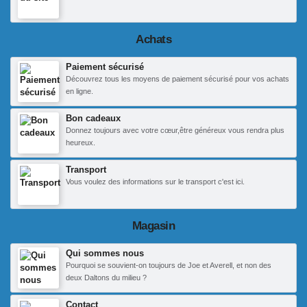
Achats
Paiement sécurisé
Découvrez tous les moyens de paiement sécurisé pour vos achats
en ligne.
Bon cadeaux
Donnez toujours avec votre cœur,être généreux vous rendra plus
heureux.
Transport
Vous voulez des informations sur le transport c'est ici.
Magasin
Qui sommes nous
Pourquoi se souvient-on toujours de Joe et Averell, et non des
deux Daltons du milieu ?
Contact