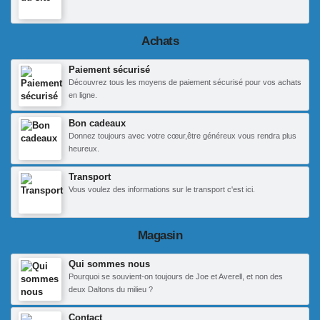
Achats
Paiement sécurisé
Découvrez tous les moyens de paiement sécurisé pour vos achats
en ligne.
Bon cadeaux
Donnez toujours avec votre cœur,être généreux vous rendra plus
heureux.
Transport
Vous voulez des informations sur le transport c'est ici.
Magasin
Qui sommes nous
Pourquoi se souvient-on toujours de Joe et Averell, et non des
deux Daltons du milieu ?
Contact