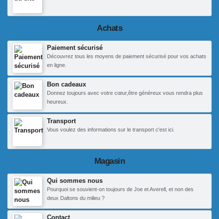
Achats
Paiement sécurisé
Découvrez tous les moyens de paiement sécurisé pour vos achats
en ligne.
Bon cadeaux
Donnez toujours avec votre cœur,être généreux vous rendra plus
heureux.
Transport
Vous voulez des informations sur le transport c'est ici.
Magasin
Qui sommes nous
Pourquoi se souvient-on toujours de Joe et Averell, et non des
deux Daltons du milieu ?
Contact