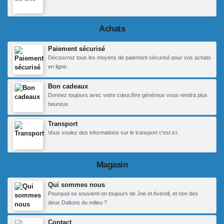
Achats
Paiement sécurisé
Découvrez tous les moyens de paiement sécurisé pour vos achats
en ligne.
Bon cadeaux
Donnez toujours avec votre cœur,être généreux vous rendra plus
heureux.
Transport
Vous voulez des informations sur le transport c'est ici.
Magasin
Qui sommes nous
Pourquoi se souvient-on toujours de Joe et Averell, et non des
deux Daltons du milieu ?
Contact