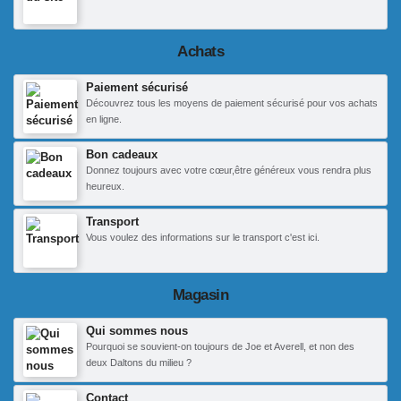
Achats
Paiement sécurisé
Découvrez tous les moyens de paiement sécurisé pour vos achats
en ligne.
Bon cadeaux
Donnez toujours avec votre cœur,être généreux vous rendra plus
heureux.
Transport
Vous voulez des informations sur le transport c'est ici.
Magasin
Qui sommes nous
Pourquoi se souvient-on toujours de Joe et Averell, et non des
deux Daltons du milieu ?
Contact