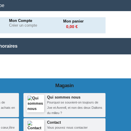
.be
Mon Compte
Mon panier
Créer un compte
0,00 €
horaires
Magasin
Qui sommes nous
s de
Pourquoi se souvient-on toujours de
 achats en
Joe et Averell, et non des deux Daltons
du milieu ?
Contact
 cœur,être
Vous pouvez nous contacter