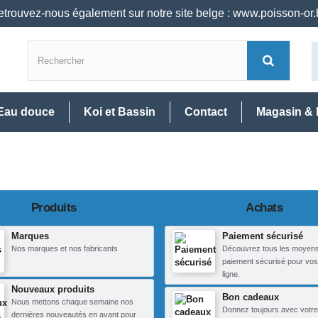
trouvez-nous également sur notre site belge : www.poisson-or
Eau douce
Koi et Bassin
Contact
Magasin & 
Produits
Achats
Marques
Paiement sécurisé
Nos marques et nos fabricants
Découvrez tous les moyen
paiement sécurisé pour vos
ligne.
Nouveaux produits
Bon cadeaux
Nous mettons chaque semaine nos
Donnez toujours avec votre
dernières nouveautés en avant pour