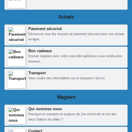
Achats
Paiement sécurisé
Découvrez tous les moyens de paiement sécurisé pour vos achats
en ligne.
Bon cadeaux
Donnez toujours avec votre cœur,être généreux vous rendra plus
heureux.
Transport
Vous voulez des informations sur le transport c'est ici.
Magasin
Qui sommes nous
Pourquoi se souvient-on toujours de Joe et Averell, et non des
deux Daltons du milieu ?
Contact